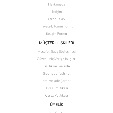
Hakkımızda
İletişim
R301 B6 USB-A Akıllı Kart
C100 OTP Token (IP65)
MA450 Yarım Panel Ribon
ePass FIDO (A4B) Token
Kargo Takibi
Okuyucu
Havale Bildirim Formu
İletişim Formu
MÜŞTERİ İLİŞKİLERİ
Yeni
Yeni
Mesafeli Satış Sözleşmesi
Güvenli AlışVerişin İpuçları
Gizlilik ve Güvenlik
Sipariş ve Teslimat
İptal ve İade Şartları
KVKK Politikası
Çerez Politikası
ePass FIDO (K12) Token
MA300 YMCKO Ribon
ePass FIDO (K21) Token
MA1000 Beyaz Ribon
ÜYELİK