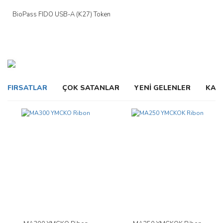
BioPass FIDO USB-A (K27) Token
FIRSATLAR
ÇOK SATANLAR
YENİ GELENLER
KAM