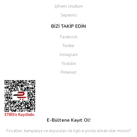
Şifremi Unuttum
Sepetiniz
BİZİ TAKİP EDİN
Facebook
Twitter
Instagram
Youtube
Pinterest
E-Bültene Kayıt Ol!
Fırsatları, kampanya ve duyuruları ile ilgili e-posta almak ister misiniz?