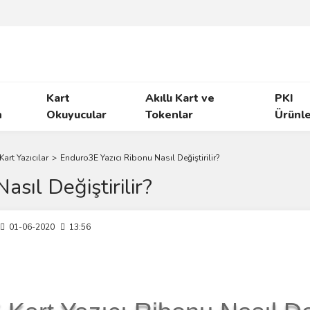
Kart
Akıllı Kart ve
PKI
n
Okuyucular
Tokenlar
Ürünl
art Yazıcılar
Enduro3E Yazıcı Ribonu Nasıl Değiştirilir?
sıl Değiştirilir?
01-06-2020
13:56