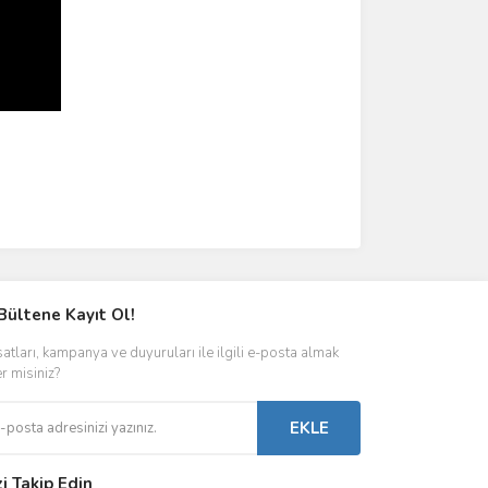
Bültene Kayıt Ol!
satları, kampanya ve duyuruları ile ilgili e-posta almak
er misiniz?
EKLE
zi Takip Edin