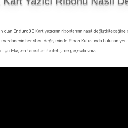
art Yazıcı Ribonu Nasıl Deği
en olan
Enduro3E
Kart yazıcının ribonlarının nasıl değiştirileceğine 
ski merdanenin
her ribon değişiminde Ribon Kutusunda bulunan yenisi 
ı için Müşteri temsilcisi ile iletişime geçebilirsiniz.