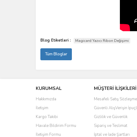
Blog Etiketleri :
Magicard Yazıcı Ribon Değişimi
Tüm Bloglar
KURUMSAL
MÜŞTERİ İLİŞKİLERİ
Hakkımızda
Mesafeli Satış Sözleşme
İletişim
Güvenli AlışVerişin İpuçl
Kargo Takibi
Gizlilik ve Güvenlik
Havale Bildirim Formu
Sipariş ve Teslimat
İletişim Formu
İptal ve İade Şartları