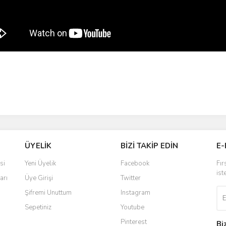
ÜYELİK
BİZİ TAKİP EDİN
E-
si
Yeni Üyelik
Facebook
Fır
ist
arı
Üye Girişi
Twitter
Şifremi Unuttum
Instagram
Sepetiniz
Youtube
Pinterest
Bi