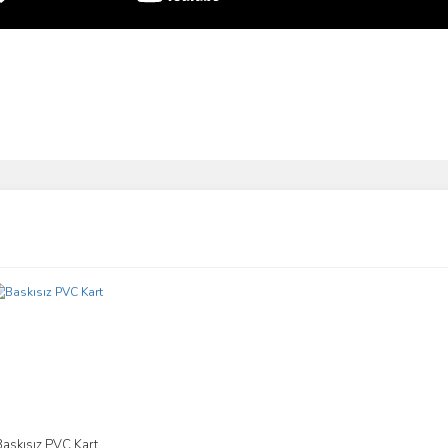
ve diğer konularda yetersiz gördüğünüz noktaları öneri formunu kullanarak taraf
Bu ürüne ilk yorumu siz yapın!
r.
Yorum Yaz
Baskısız PVC Kart