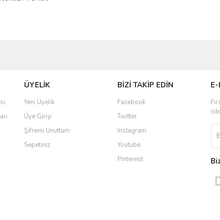
İncele
Gönder
ÜYELİK
BİZİ TAKİP EDİN
E-
si
Yeni Üyelik
Facebook
Fır
ist
arı
Üye Girişi
Twitter
Şifremi Unuttum
Instagram
Sepetiniz
Youtube
Pinterest
Bi