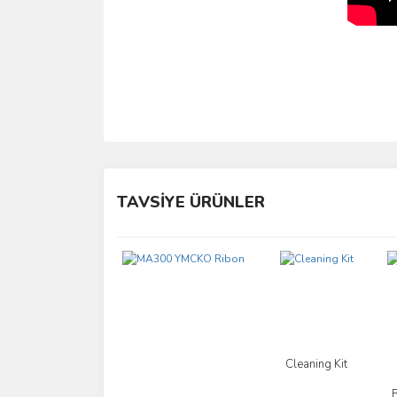
Bu ürünün fiyat bilgisi, resim, ürün açıklamalarında 
Görüş ve önerileriniz için teşekkür ederiz.
TAVSİYE ÜRÜNLER
Ürün resmi kalitesiz, bozuk veya görüntülenemiyo
Ürün açıklamasında eksik bilgiler bulunuyor.
Ürün bilgilerinde hatalar bulunuyor.
Ürün fiyatı diğer sitelerden daha pahalı.
Bu ürüne benzer farklı alternatifler olmalı.
Cleaning Kit
İncele