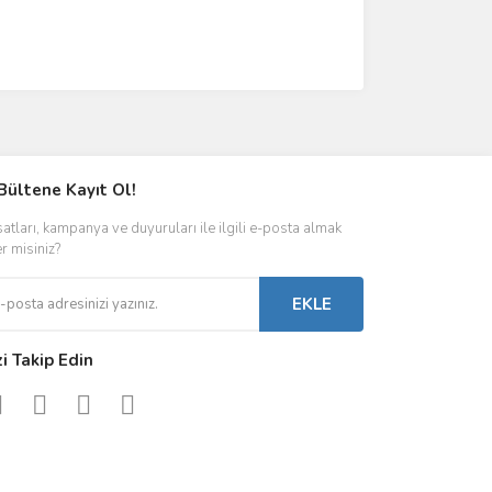
Bültene Kayıt Ol!
satları, kampanya ve duyuruları ile ilgili e-posta almak
er misiniz?
EKLE
zi Takip Edin